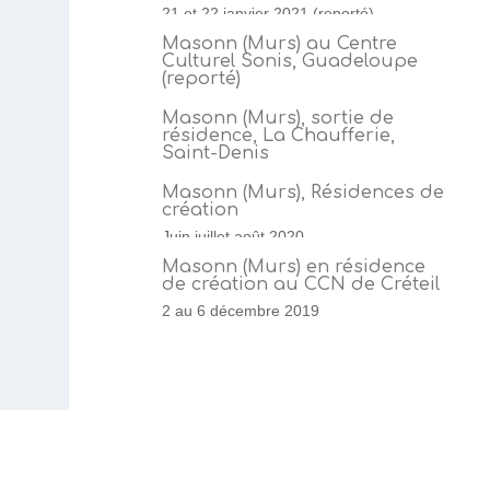
21 et 22 janvier 2021 (reporté)
Masonn (Murs) au Centre
Culturel Sonis, Guadeloupe
(reporté)
27 novembre 2020 (reporté)
Masonn (Murs), sortie de
résidence, La Chaufferie,
Saint-Denis
6 novembre 2020
Masonn (Murs), Résidences de
création
Juin juillet août 2020
Masonn (Murs) en résidence
de création au CCN de Créteil
2 au 6 décembre 2019