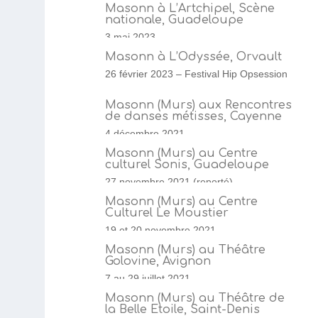
Masonn à L’Artchipel, Scène
nationale, Guadeloupe
3 mai 2023
Masonn à L’Odyssée, Orvault
26 février 2023 – Festival Hip Opsession
Masonn (Murs) aux Rencontres
de danses métisses, Cayenne
4 décembre 2021
Masonn (Murs) au Centre
culturel Sonis, Guadeloupe
27 novembre 2021 (reporté)
Masonn (Murs) au Centre
Culturel Le Moustier
19 et 20 novembre 2021
Masonn (Murs) au Théâtre
Golovine, Avignon
7 au 29 juillet 2021
Masonn (Murs) au Théâtre de
la Belle Etoile, Saint-Denis