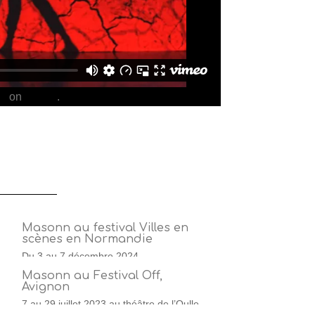
ok
on
Vimeo
.
Masonn au festival Villes en
scènes en Normandie
Du 3 au 7 décembre 2024
Masonn au Festival Off,
Avignon
7 au 29 juillet 2023 au théâtre de l’Oulle