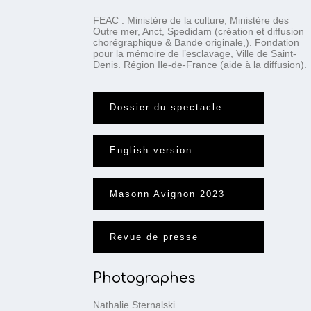
FEAC : Ministère de la culture, Ministère des
Outre mer, Anct, Spedidam (création et diffusion
chorégraphique & Bande originale,). Fondation
pour la mémoire de l’esclavage, Ville de Saint-
Denis. Région Ile-de-France (aide à la diffusion).
Dossier du spectacle
English version
Masonn Avignon 2023
Revue de presse
Photographes
Nathalie Sternalski