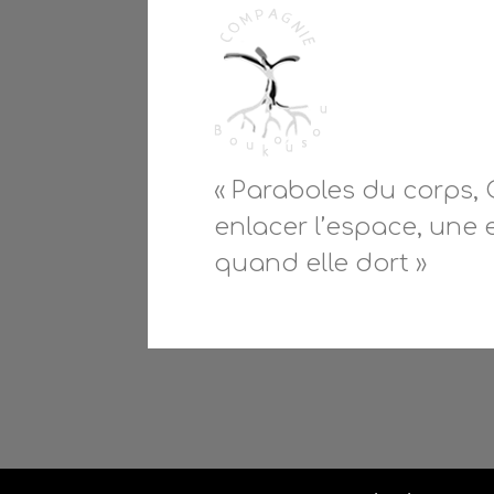
« Paraboles du corps, 
enlacer l’espace, une 
quand elle dort »