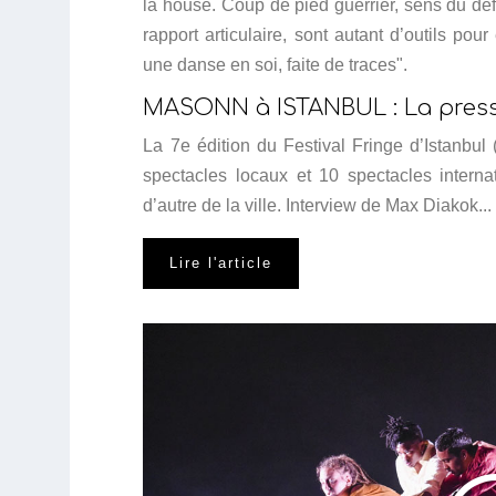
la house. Coup de pied guerrier, sens du défi,
rapport articulaire, sont autant d’outils pou
une danse en soi, faite de traces".
MASONN à ISTANBUL : La presse
La 7e édition du Festival Fringe d’Istanbu
spectacles locaux et 10 spectacles interna
d’autre de la ville. Interview de Max Diakok...
Lire l'article