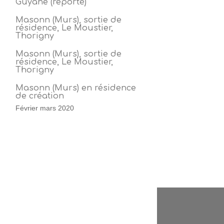
Guyane (reporté)
29 novembre 2020 (reporté)
Masonn (Murs), sortie de
résidence, Le Moustier,
Thorigny
27 et 28 novembre 2020
Masonn (Murs), sortie de
résidence, Le Moustier,
Thorigny
19 septembre 2020
Masonn (Murs) en résidence
de création
Février mars 2020