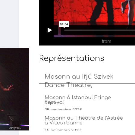
MASONN AVIGNON OFF 23
from
Max Diak
Représentations
Masonn au Ifjú Szivek
Dance Theatre,
Bratislava
Masonn à Istanbul Fringe
Festival
Reporté
25 septembre 2025
Masonn au Théâtre de l’Astrée
à Villeurbanne
16 novembre 2023