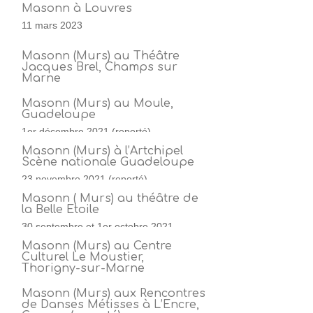
Masonn à Louvres
11 mars 2023
Masonn (Murs) au Théâtre
Jacques Brel, Champs sur
Marne
6 avril 2022
Masonn (Murs) au Moule,
Guadeloupe
1er décembre 2021 (reporté)
Masonn (Murs) à l’Artchipel
Scène nationale Guadeloupe
23 novembre 2021 (reporté)
Masonn ( Murs) au théâtre de
la Belle Etoile
30 septembre et 1er octobre 2021
Masonn (Murs) au Centre
Culturel Le Moustier,
Thorigny-sur-Marne
9 et 10 avril 2021 (reporté)
Masonn (Murs) aux Rencontres
de Danses Métisses à L’Encre,