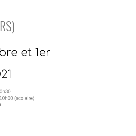
RS)
re et 1er
21
20h30
10h00 (scolaire)
0