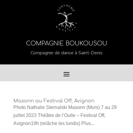
COMPAGNIE BOUKOUSOU
Compagnie de danse à Saint-Denis
Masonn au Festival Off, Avignon
Photo Nathalie Sternalski Masonn (Murs) 7 au 29
juillet 2023 Théâtre de l’Oulle – Festival Off,
Avignon19h (relâche les lundis) Plus...