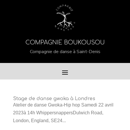
COMPAGNIE BOUKOUSOU
Compagnie de danse à Saint-Denis
Stage de danse gwoka à Londres
Atelier de danse Gwoka-Hip hop Samedi 22 avril
2023à 14h WhippersnappersDulwich Road,
London, England, SE24...