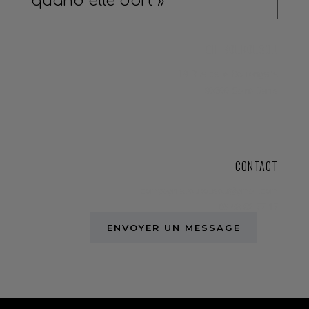
quand elle dort »
CIE BOUKOUSOU
19 Rue de la Boulangerie
93200 Saint-Denis
CONTACT
compagnieboukousou@gmail.com
06 68 52 77 17
ENVOYER UN MESSAGE