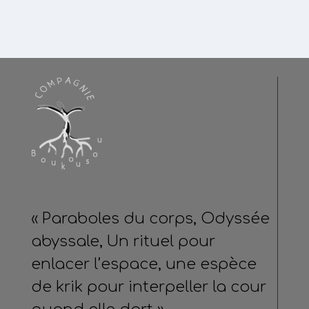
« Paraboles du corps, Odyssée
abyssale, Un rituel pour
enlacer l’espace, une espèce
de krik pour interpeller la cour