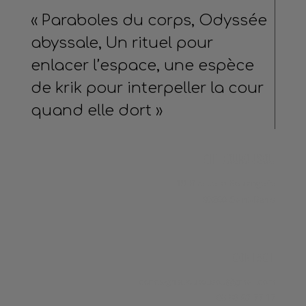
« Paraboles du corps, Odyssée
abyssale, Un rituel pour
enlacer l’espace, une espèce
de krik pour interpeller la cour
quand elle dort »
CIE BOUKOUSOU
19 Rue de la Boulangerie
93200 Saint-Denis
CONTACT
compagnieboukousou@gmail.com
06 68 52 77 17