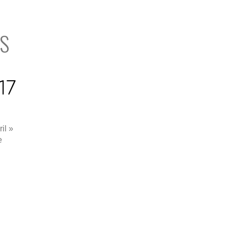
S
17
il »
e