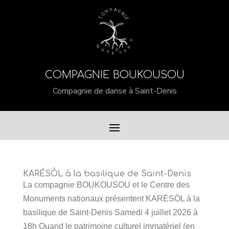
COMPAGNIE BOUKOUSOU
Compagnie de danse à Saint-Denis
KARÉSÒL à la basilique de Saint-Denis
La compagnie BOUKOUSOU et le Centre des
Monuments nationaux présentent KARÉSÒL à la
basilique de Saint-Denis Samedi 4 juillet 2026 à
18h Quand le patrimoine culturel immatériel (en